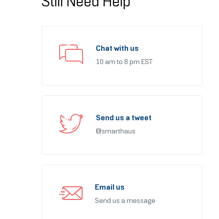
Still Need Help
Chat with us
10 am to 8 pm EST
Send us a tweet
@smarthaus
Email us
Send us a message