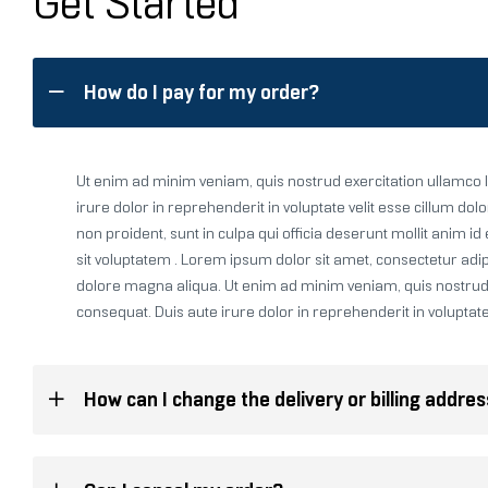
Get Started
How do I pay for my order?
Ut enim ad minim veniam, quis nostrud exercitation ullamco l
irure dolor in reprehenderit in voluptate velit esse cillum dol
non proident, sunt in culpa qui officia deserunt mollit anim i
sit voluptatem . Lorem ipsum dolor sit amet, consectetur adip
dolore magna aliqua. Ut enim ad minim veniam, quis nostrud 
consequat. Duis aute irure dolor in reprehenderit in voluptate 
How can I change the delivery or billing addre