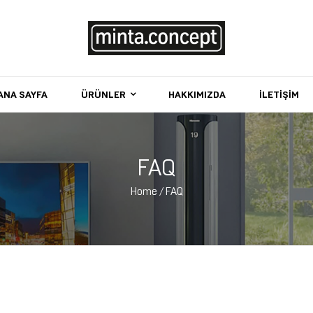
Minta
ANA SAYFA
ÜRÜNLER
HAKKIMIZDA
İLETIŞIM
Concept
Yaşam
alanınıza
FAQ
değer
katın
Home
/ FAQ