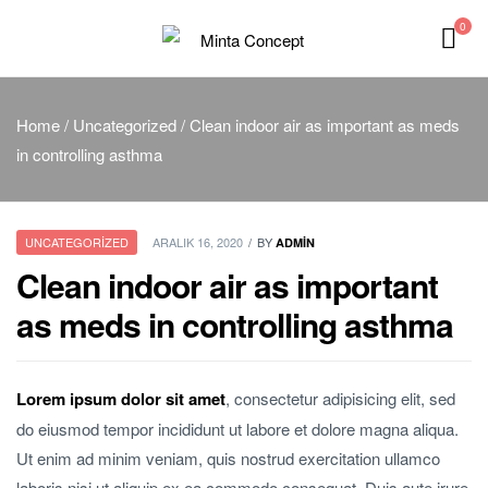
0
Minta
Home
/
Uncategorized
/ Clean indoor air as important as meds
Concept
in controlling asthma
UNCATEGORIZED
ARALIK 16, 2020
BY
ADMIN
Clean indoor air as important
as meds in controlling asthma
Lorem ipsum dolor sit amet
, consectetur adipisicing elit, sed
do eiusmod tempor incididunt ut labore et dolore magna aliqua.
Ut enim ad minim veniam, quis nostrud exercitation ullamco
laboris nisi ut aliquip ex ea commodo consequat.
Duis aute irure