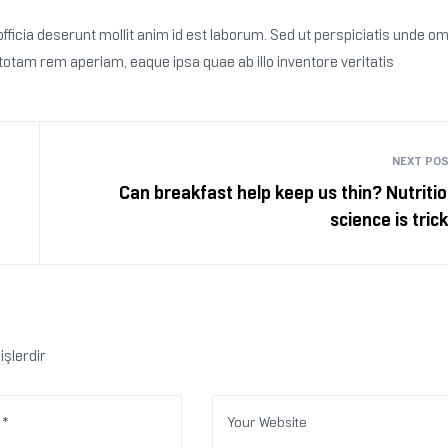
fficia deserunt mollit anim id est laborum. Sed ut perspiciatis unde om
tam rem aperiam, eaque ipsa quae ab illo inventore veritatis
NEXT PO
Can breakfast help keep us thin? Nutriti
science is tric
işlerdir