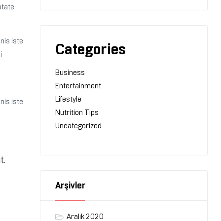
ptate
nis iste
Categories
i
Business
Entertainment
Lifestyle
nis iste
Nutrition Tips
Uncategorized
t.
Arşivler
Aralık 2020