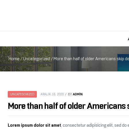
Home
/
Uncategorized
/ More than half of older Americans skip 
ADMIN
UNCATEGORIZED
ARALIK 16, 2020
BY
More than half of older Americans 
Lorem ipsum dolor sit amet
, consectetur adipisicing elit, sed d