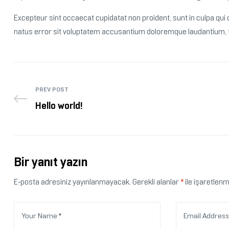
Excepteur sint occaecat cupidatat non proident, sunt in culpa qui o
natus error sit voluptatem accusantium doloremque laudantium, to
PREV POST
Hello world!
Bir yanıt yazın
E-posta adresiniz yayınlanmayacak.
Gerekli alanlar
*
ile işaretlenm