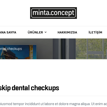
Minta
ANA SAYFA
ÜRÜNLER
HAKKIMIZDA
İLETIŞIM
Concept
Yaşam
dental checkups
alanınıza
değer
katın
skip dental checkups
o eiusmod tempor incididunt ut labore et dolore magna aliqua. Ut enim 