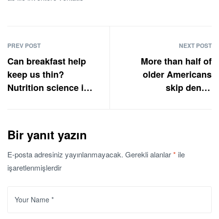
PREV POST
NEXT POST
Can breakfast help
More than half of
keep us thin?
older Americans
Nutrition science is
skip dental
tricky
checkups
Bir yanıt yazın
E-posta adresiniz yayınlanmayacak.
Gerekli alanlar
*
ile
işaretlenmişlerdir