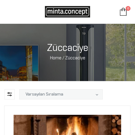
0
Minta
Concept
Züccaciye
Home
/ Züccaciye