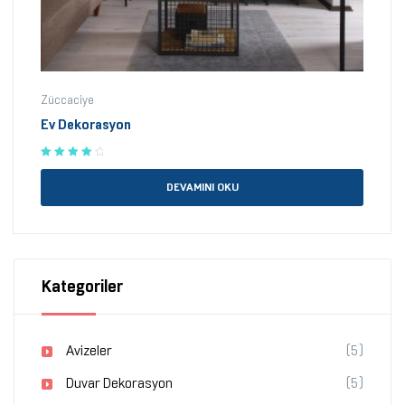
Züccaciye
Ev Dekorasyon
5 üzerinden
4.20
oy aldı
DEVAMINI OKU
Kategoriler
Avizeler
(5)
Duvar Dekorasyon
(5)