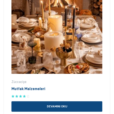
Züccaciye
Mutfak Malzemeleri
5 üzerinden
4.00
oy
DEVAMINI OKU
aldı