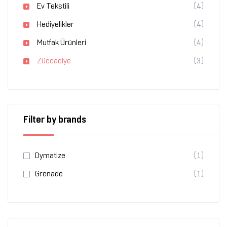
Ev Tekstili
(4)
Hediyelikler
(4)
Mutfak Ürünleri
(4)
Züccaciye
(3)
Filter by brands
Dymatize
(1)
Grenade
(1)