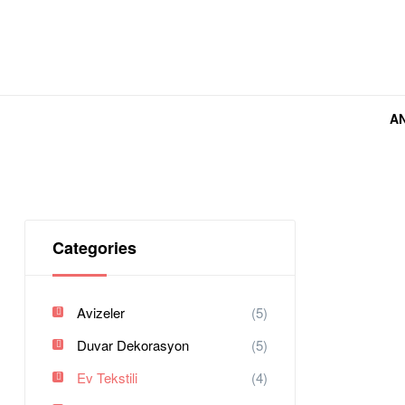
A
Home
/
Ev Tekstili
/ Ev Tekstili
Categories
Avizeler
(5)
Duvar Dekorasyon
(5)
Ev Tekstili
(4)