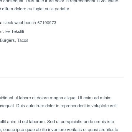
consequat. Duis aute irure dolor in reprehenderit in voluptate
e cillum dolore eu fugiat nulla pariatur.
u:
sleek-wool-bench-67190973
er:
Ev Tekstili
Burgers
,
Tacos
cididunt ut labore et dolore magna aliqua. Ut enim ad minim
quat. Duis aute irure dolor in reprehenderit in voluptate velit
ollit anim id est laborum. Sed ut perspiciatis unde omnis iste
aque ipsa quae ab illo inventore veritatis et quasi architecto