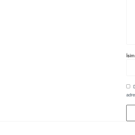
İsi
adre