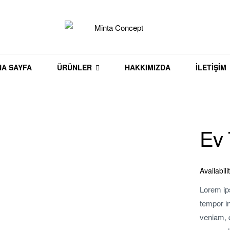
Minta
NA SAYFA
ÜRÜNLER
HAKKIMIZDA
İLETIŞIM
Concept
Yaşam
alanınıza
değer
Ev 
katın
Availabili
Lorem ips
tempor in
veniam, q