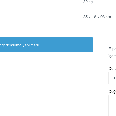
32 kg
85 × 18 × 98 cm
ğerlendirme yapılmadı.
E-po
işar
Der
Değ