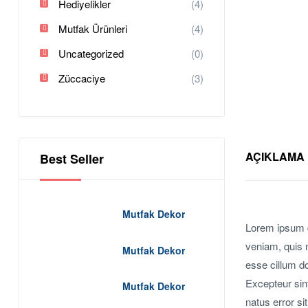
Hediyelikler
(4)
Mutfak Ürünleri
(4)
Uncategorized
(0)
Züccaciye
(3)
AÇIKLAMA
Best Seller
Mutfak Dekor
Lorem ipsum d
veniam, quis n
Mutfak Dekor
esse cillum do
Excepteur sint
Mutfak Dekor
natus error s