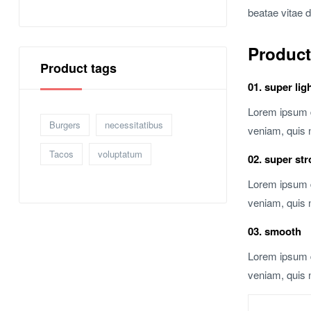
beatae vitae d
Product
Product tags
01. super lig
Lorem ipsum d
Burgers
necessitatibus
veniam, quis 
Tacos
voluptatum
02. super st
Lorem ipsum d
veniam, quis 
03. smooth
Lorem ipsum d
veniam, quis 