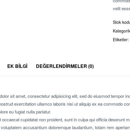
commodo 
velit ess
Stok kod
Kategoril
Etiketler:
EK BILGI
DEĞERLENDIRMELER (0)
olor sit amet, consectetur adipisicing elit, sed do eiusmod tempor in
ostrud exercitation ullamco laboris nisi ut aliquip ex ea commodo conse
lore eu fugiat nulla pariatur.
 occaecat cupidatat non proident, sunt in culpa qui officia deserunt m
it voluptatem accusantium doloremque laudantium, totam rem aperiam, e